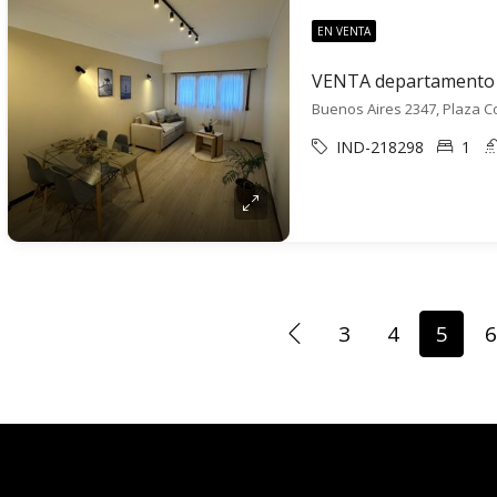
EN VENTA
Buenos Aires 2347, Plaza Co
IND-218298
1
3
4
5
6