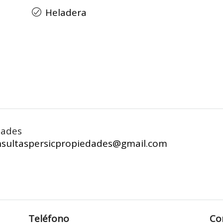
Heladera
dades
nsultaspersicpropiedades@gmail.com
Teléfono
Co