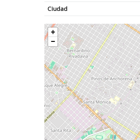
Ciudad
+
−