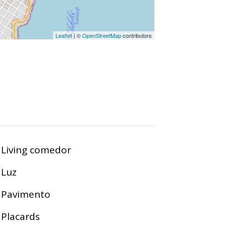
Leaflet
| ©
OpenStreetMap
contributors
Living comedor
Luz
Pavimento
Placards