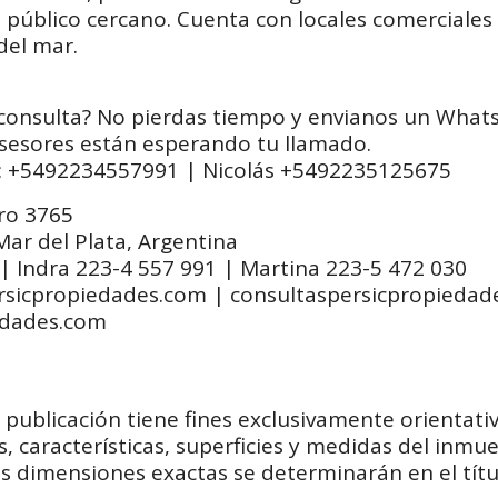
e público cercano. Cuenta con locales comerciales
del mar.
a consulta? No pierdas tiempo y envianos un Wha
sesores están esperando tu llamado.
a: +5492234557991 | Nicolás +5492235125675
tro 3765
Mar del Plata, Argentina
| Indra 223-4 557 991 | Martina 223-5 472 030
ersicpropiedades.com | consultaspersicpropieda
edades.com
publicación tiene fines exclusivamente orientati
, características, superficies y medidas del inmu
as dimensiones exactas se determinarán en el tít