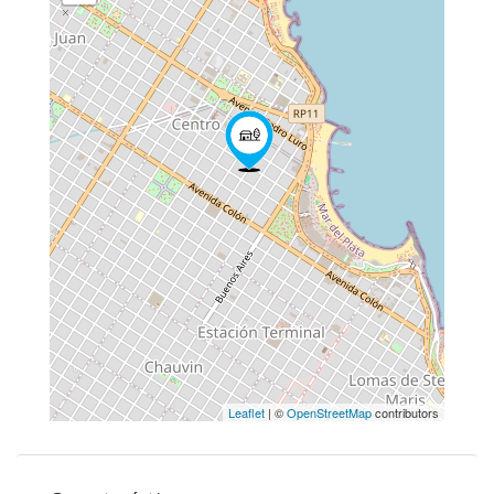
Leaflet
| ©
OpenStreetMap
contributors