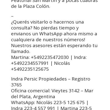
Peatonal San Martín y a pocas cuadras
de la Plaza Colón.
–
¿Querés visitarlo o hacernos una
consulta? No pierdas tiempo y
envianos un WhatsApp ahora mismo a
cualquiera de nuestros números!
Nuestros asesores están esperando tu
llamado.
Martina: +5492235472030 | Indra:
+5492234557991 | Nicolás
+5492235125675
Indra Persic Propiedades – Registro
3765
Oficina comercial: Vieytes 3142 – Mar
del Plata, Argentina
WhatsApp: Nicolás 223-5 125 675 |
Indra 223-4 557 991 | Martina 223-5